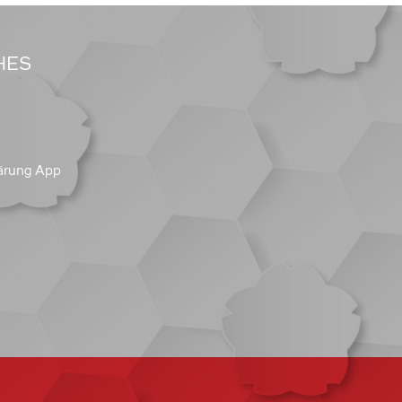
HES
ärung App