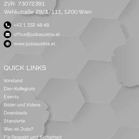
ZVR: 73072391
Wehlistraße 29/1/111, 1200 Wien
+43 1 332 48 48
office@judoaustria.at
www.judoaustria.at
QUICK LINKS
Vorstand
Dan-Kollegium
Events
Bilder und Videos
Downloads
Standorte
Was ist Judo?
Für Respekt und Sicherheit