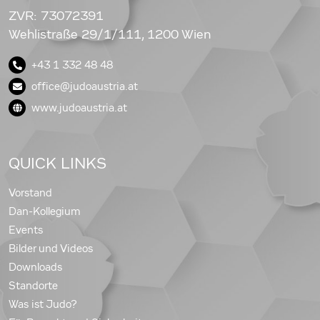
ZVR: 73072391
Wehlistraße 29/1/111, 1200 Wien
+43 1 332 48 48
office@judoaustria.at
www.judoaustria.at
QUICK LINKS
Vorstand
Dan-Kollegium
Events
Bilder und Videos
Downloads
Standorte
Was ist Judo?