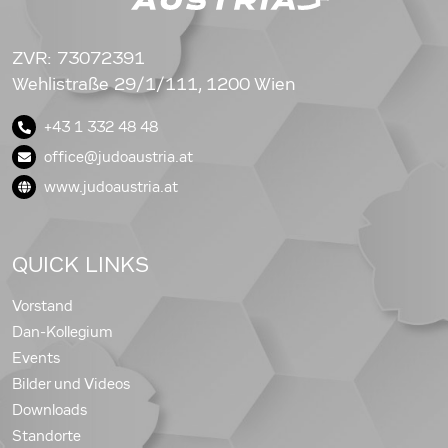
ZVR: 73072391
Wehlistraße 29/1/111, 1200 Wien
+43 1 332 48 48
office@judoaustria.at
www.judoaustria.at
QUICK LINKS
Vorstand
Dan-Kollegium
Events
Bilder und Videos
Downloads
Standorte