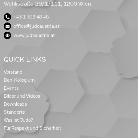
Wehlistraße 29/1/111, 1200 Wien
+43 1 332 48 48
office@judoaustria.at
www.judoaustria.at
QUICK LINKS
Vorstand
Dan-Kollegium
Events
Bilder und Videos
Downloads
Standorte
Was ist Judo?
Für Respekt und Sicherheit