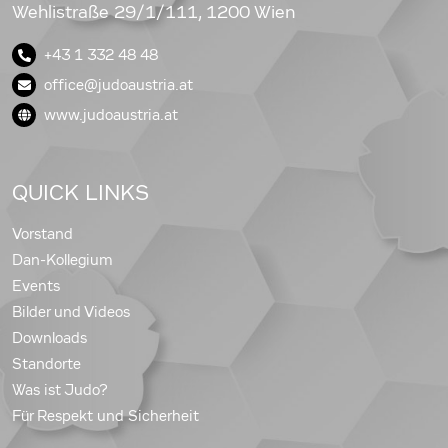
Wehlistraße 29/1/111, 1200 Wien
+43 1 332 48 48
office@judoaustria.at
www.judoaustria.at
QUICK LINKS
Vorstand
Dan-Kollegium
Events
Bilder und Videos
Downloads
Standorte
Was ist Judo?
Für Respekt und Sicherheit