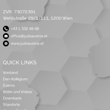
ZVR: 73072391
Wehlistraße 29/1/111, 1200 Wien
+43 1 332 48 48
office@judoaustria.at
www.judoaustria.at
QUICK LINKS
Vorstand
Dan-Kollegium
Events
Bilder und Videos
Downloads
Standorte