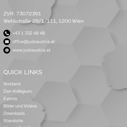
ZVR: 73072391
Wehlistraße 29/1/111, 1200 Wien
+43 1 332 48 48
office@judoaustria.at
www.judoaustria.at
QUICK LINKS
Vorstand
Dan-Kollegium
Events
Bilder und Videos
Downloads
Standorte