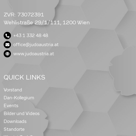
ZVR: 73072391
Wehlistraße 29/1/111, 1200 Wien
+43 1 332 48 48
office@judoaustria.at
www.judoaustria.at
QUICK LINKS
Vorstand
Dan-Kollegium
Events
Bilder und Videos
Downloads
Standorte