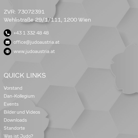
ZVR: 73072391
Wehlistraße 29/1/111, 1200 Wien
+43 1 332 48 48
office@judoaustria.at
www.judoaustria.at
QUICK LINKS
Vorstand
Dan-Kollegium
Events
Bilder und Videos
Downloads
Standorte
Was ist Judo?