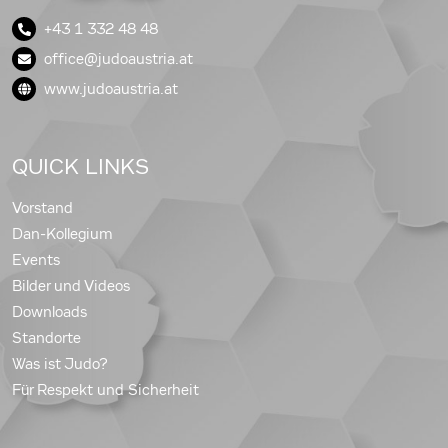
+43 1 332 48 48
office@judoaustria.at
www.judoaustria.at
QUICK LINKS
Vorstand
Dan-Kollegium
Events
Bilder und Videos
Downloads
Standorte
Was ist Judo?
Für Respekt und Sicherheit