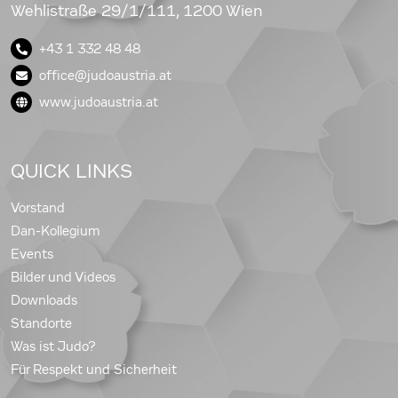
Wehlistraße 29/1/111, 1200 Wien
+43 1 332 48 48
office@judoaustria.at
www.judoaustria.at
QUICK LINKS
Vorstand
Dan-Kollegium
Events
Bilder und Videos
Downloads
Standorte
Was ist Judo?
Für Respekt und Sicherheit