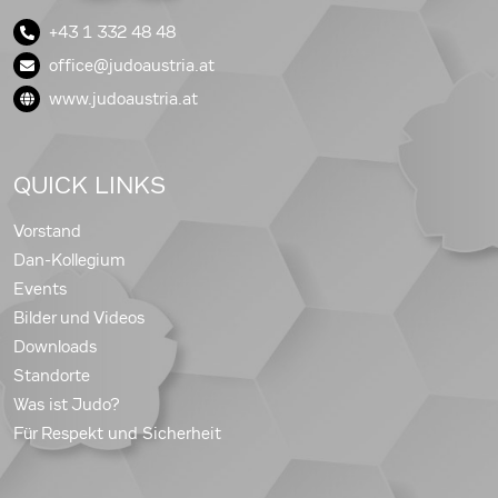
+43 1 332 48 48
office@judoaustria.at
www.judoaustria.at
QUICK LINKS
Vorstand
Dan-Kollegium
Events
Bilder und Videos
Downloads
Standorte
Was ist Judo?
Für Respekt und Sicherheit