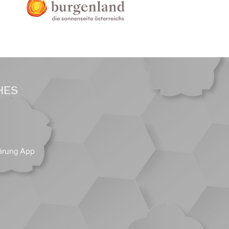
HES
ärung App