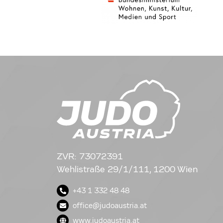
ZVR: 73072391
Wehlistraße 29/1/111, 1200 Wien
+43 1 332 48 48
office@judoaustria.at
www.judoaustria.at