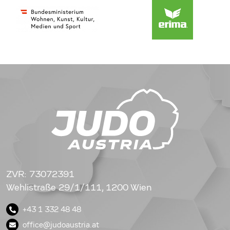
ZVR: 73072391
Wehlistraße 29/1/111, 1200 Wien
+43 1 332 48 48
office@judoaustria.at