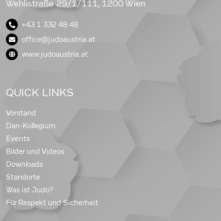
Wehlistraße 29/1/111, 1200 Wien
+43 1 332 48 48
office@judoaustria.at
www.judoaustria.at
QUICK LINKS
Vorstand
Dan-Kollegium
Events
Bilder und Videos
Downloads
Standorte
Was ist Judo?
Für Respekt und Sicherheit