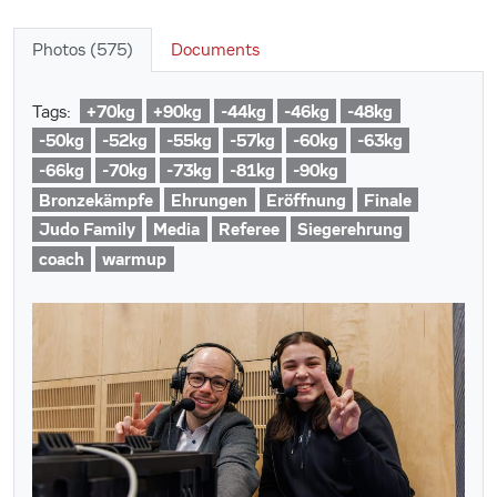
Photos (575)
Documents
+70kg
+90kg
-44kg
-46kg
-48kg
Tags:
-50kg
-52kg
-55kg
-57kg
-60kg
-63kg
-66kg
-70kg
-73kg
-81kg
-90kg
Bronzekämpfe
Ehrungen
Eröffnung
Finale
Judo Family
Media
Referee
Siegerehrung
coach
warmup