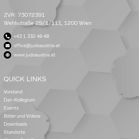
ZVR: 73072391
Wehlistraße 29/1/111, 1200 Wien
+43 1 332 48 48
office@judoaustria.at
www.judoaustria.at
QUICK LINKS
Vorstand
Dan-Kollegium
Events
Bilder und Videos
Downloads
Standorte