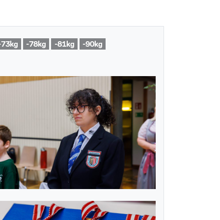
-73kg
-78kg
-81kg
-90kg