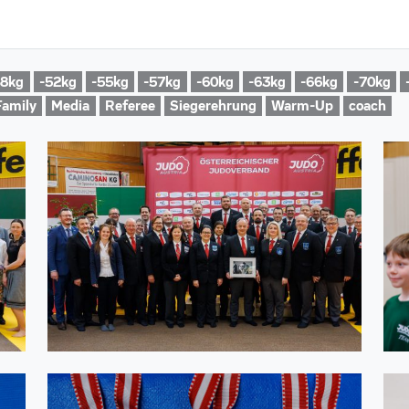
48kg
-52kg
-55kg
-57kg
-60kg
-63kg
-66kg
-70kg
Family
Media
Referee
Siegerehrung
Warm-Up
coach