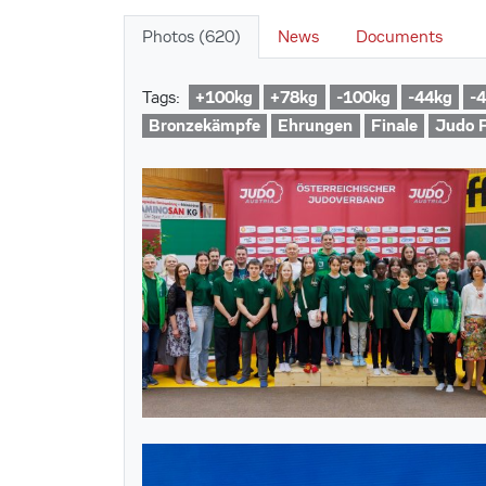
Photos (620)
News
Documents
+100kg
+78kg
-100kg
-44kg
-
Tags:
Bronzekämpfe
Ehrungen
Finale
Judo 