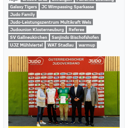
Galaxy Tigers
JC Wimpassing Sparkasse
Judo Family
Judo-Leistungszentrum Multikraft Wels
Judounion Klosterneuburg
Referee
SV Gallneukirchen
Sanjindo Bischofshofen
UJZ Mühlviertel
WAT Stadlau
warmup