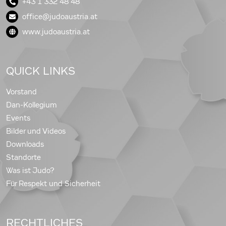
+43 1 332 48 48
office@judoaustria.at
www.judoaustria.at
QUICK LINKS
Vorstand
Dan-Kollegium
Events
Bilder und Videos
Downloads
Standorte
Was ist Judo?
Für Respekt und Sicherheit
RECHTLICHES