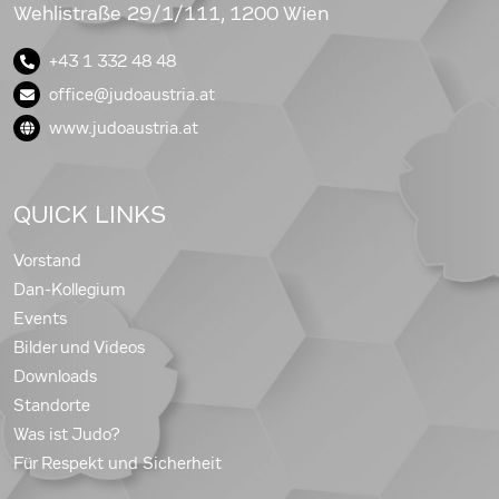
Wehlistraße 29/1/111, 1200 Wien
+43 1 332 48 48
office@judoaustria.at
www.judoaustria.at
QUICK LINKS
Vorstand
Dan-Kollegium
Events
Bilder und Videos
Downloads
Standorte
Was ist Judo?
Für Respekt und Sicherheit