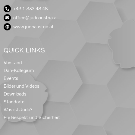
+43 1 332 48 48
office@judoaustria.at
www.judoaustria.at
QUICK LINKS
Vorstand
Dan-Kollegium
Events
Bilder und Videos
Downloads
Standorte
Was ist Judo?
Für Respekt und Sicherheit