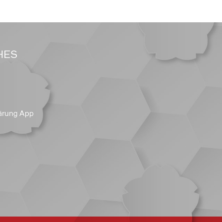
HES
ärung App