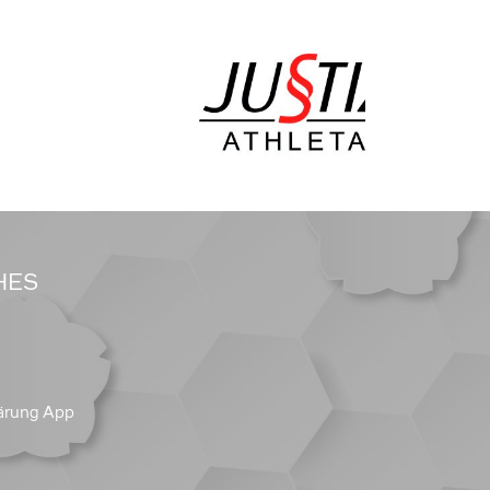
HES
ärung App