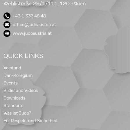
Wehlistraße 29/1/111, 1200 Wien
+43 1 332 48 48
office@judoaustria.at
www.judoaustria.at
QUICK LINKS
Vorstand
Dan-Kollegium
Events
Bilder und Videos
Downloads
Standorte
Was ist Judo?
Für Respekt und Sicherheit