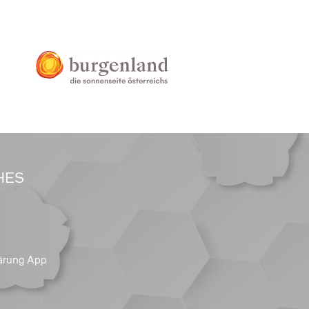
HES
ärung App