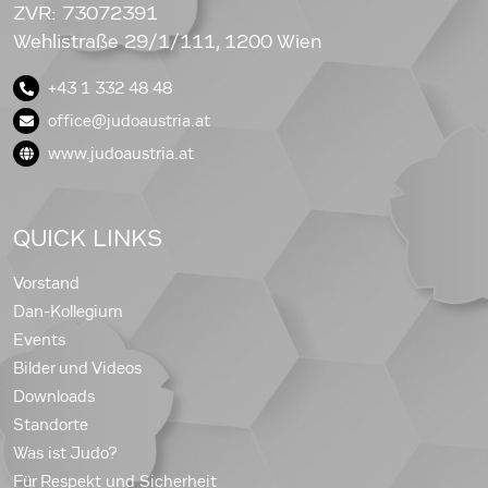
ZVR: 73072391
Wehlistraße 29/1/111, 1200 Wien
+43 1 332 48 48
office@judoaustria.at
www.judoaustria.at
QUICK LINKS
Vorstand
Dan-Kollegium
Events
Bilder und Videos
Downloads
Standorte
Was ist Judo?
Für Respekt und Sicherheit