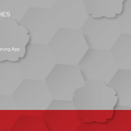
HES
ärung App