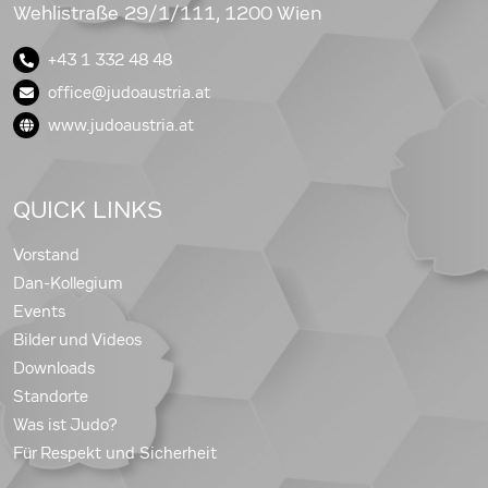
Wehlistraße 29/1/111, 1200 Wien
+43 1 332 48 48
office@judoaustria.at
www.judoaustria.at
QUICK LINKS
Vorstand
Dan-Kollegium
Events
Bilder und Videos
Downloads
Standorte
Was ist Judo?
Für Respekt und Sicherheit