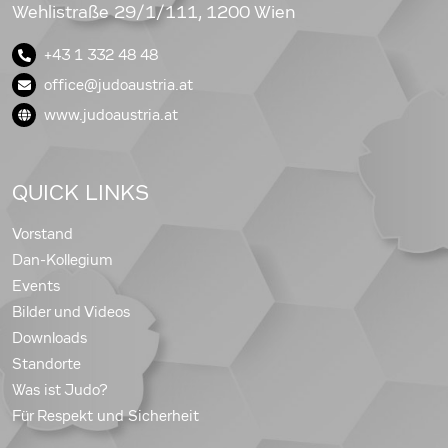
Wehlistraße 29/1/111, 1200 Wien
+43 1 332 48 48
office@judoaustria.at
www.judoaustria.at
QUICK LINKS
Vorstand
Dan-Kollegium
Events
Bilder und Videos
Downloads
Standorte
Was ist Judo?
Für Respekt und Sicherheit