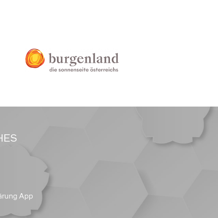
HES
ärung App