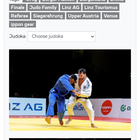
Finale
Judo Family
Linz AG
Linz Tourismus
Referee
Siegerehrung
Upper Austria
Venue
ippon gear
Judoka: