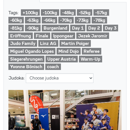
+100kg
-100kg
-48kg
-52kg
-57kg
Tags:
-60kg
-63kg
-66kg
-70kg
-73kg
-78kg
-81kg
-90kg
Burgenland
Day 1
Day 2
Day 3
Eröffnung
Finale
Ippongear
Jezek Jaromir
Judo Family
Linz AG
Martin Poiger
Miguel Ogando Lopes
Mind Dojo
Referee
Siegerehrungen
Upper Austria
Warm-Up
Yvonne Bönisch
coach
Judoka: