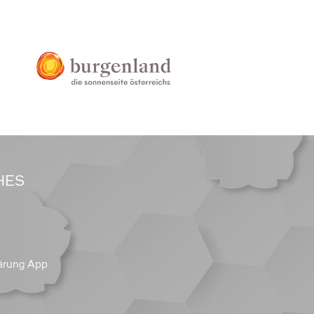
HES
ärung App