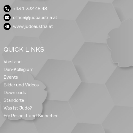
+43 1 332 48 48
office@judoaustria.at
www.judoaustria.at
QUICK LINKS
Vorstand
Dan-Kollegium
Events
Bilder und Videos
Downloads
Standorte
Was ist Judo?
Für Respekt und Sicherheit