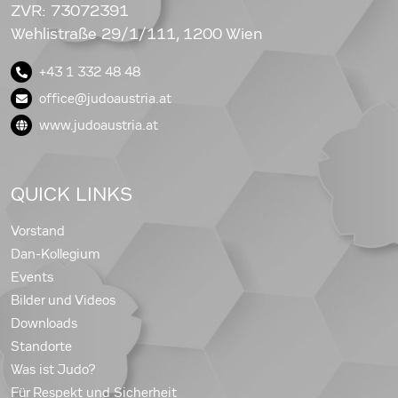
ZVR: 73072391
Wehlistraße 29/1/111, 1200 Wien
+43 1 332 48 48
office@judoaustria.at
www.judoaustria.at
QUICK LINKS
Vorstand
Dan-Kollegium
Events
Bilder und Videos
Downloads
Standorte
Was ist Judo?
Für Respekt und Sicherheit