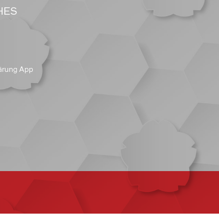
HES
ärung App