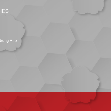
HES
ärung App