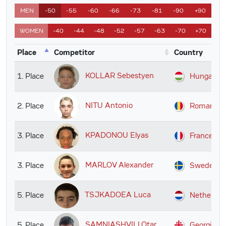
MEN
-50
-55
-60
-66
-73
-81
-90
+90
WOMEN
-40
-44
-48
-52
-57
-63
-70
+70
Place
Competitor
Country
KOLLAR Sebestyen
1. Place
Hungary
NITU Antonio
2. Place
Romania
KPADONOU Elyas
3. Place
France
MARLOV Alexander
3. Place
Sweden
TSJKADOEA Luca
5. Place
Netherlan
SAMNIASHVILI Otar
5. Place
Georgia