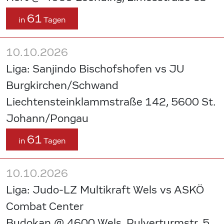
61
in
Tagen
10.10.2026
Liga: Sanjindo Bischofshofen vs JU
Burgkirchen/Schwand
Liechtensteinklammstraße 142, 5600 St.
Johann/Pongau
61
in
Tagen
10.10.2026
Liga: Judo-LZ Multikraft Wels vs ASKÖ
Combat Center
Budokan @ 4600 Wels, Pulverturmstr. 5