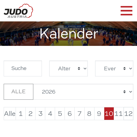
Kalender
ALLE
Alle
1
2
3
4
5
6
7
8
9
10
11
12