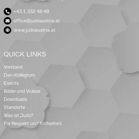
+43 1 332 48 48
office@judoaustria.at
www.judoaustria.at
QUICK LINKS
Vorstand
Dan-Kollegium
Events
Bilder und Videos
Downloads
Standorte
Was ist Judo?
Für Respekt und Sicherheit