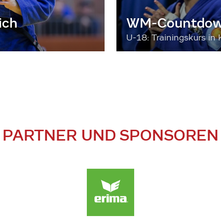
ich
WM-Countdown
U-18: Trainingskurs in 
PARTNER UND SPONSOREN