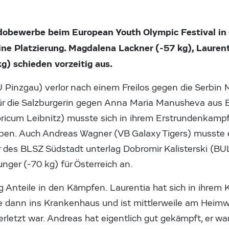
dobewerbe beim European Youth Olympic Festival in 
ine Platzierung. Magdalena Lackner (-57 kg), Lauren
g) schieden vorzeitig aus.
inzgau) verlor nach einem Freilos gegen die Serbin Ma
r die Salzburgerin gegen Anna Maria Manusheva aus B
icum Leibnitz) musste sich in ihrem Erstrundenkampf
ben. Auch Andreas Wagner (VB Galaxy Tigers) musste 
 des BLSZ Südstadt unterlag Dobromir Kalisterski (BU
nger (-70 kg) für Österreich an.
Anteile in den Kämpfen. Laurentia hat sich in ihrem K
e dann ins Krankenhaus und ist mittlerweile am Heimweg
erletzt war. Andreas hat eigentlich gut gekämpft, er wa