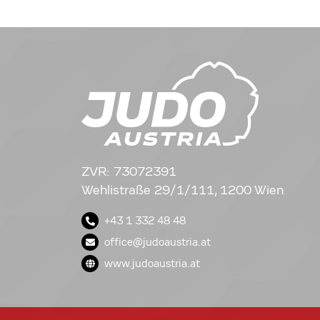
ZVR: 73072391
Wehlistraße 29/1/111, 1200 Wien
+43 1 332 48 48
office@judoaustria.at
www.judoaustria.at