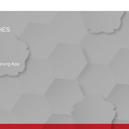
HES
ärung App