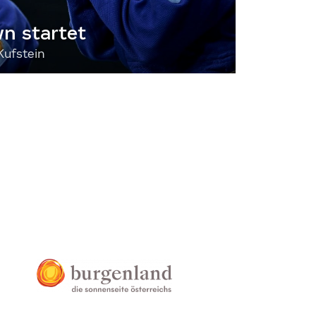
 startet
Kufstein