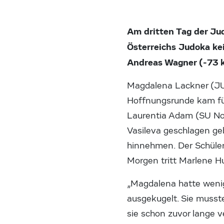
Am dritten Tag der Ju
Österreichs Judoka ke
Andreas Wagner (-73 k
Magdalena Lackner (JU P
Hoffnungsrunde kam fü
Laurentia Adam (SU Nor
Vasileva geschlagen ge
hinnehmen. Der Schüler
Morgen tritt Marlene Hu
„Magdalena hatte wenig 
ausgekugelt. Sie musst
sie schon zuvor lange v