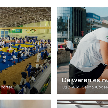
Da waren es n
härter...
U18-WM: Selina Wögerer