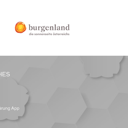
HES
ärung App