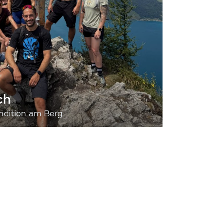
ch
dition am Berg