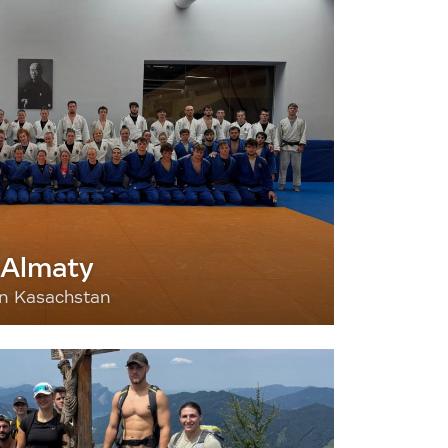
 Almaty
nn Kasachstan