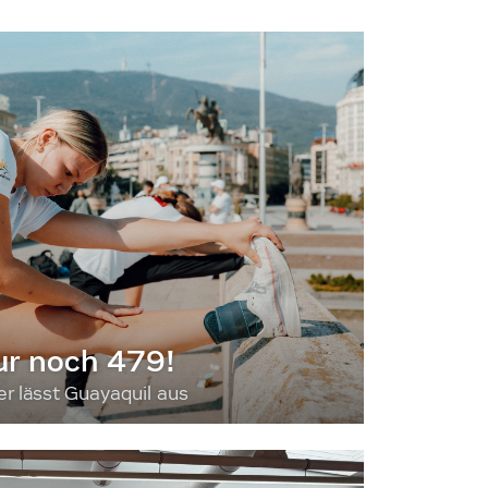
ur noch 479!
 lässt Guayaquil aus