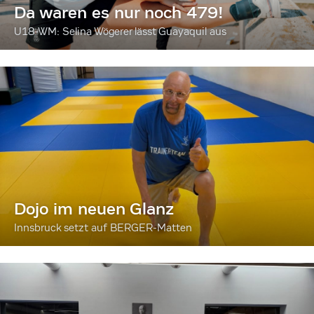
Da waren es nur noch 479!
U18-WM: Selina Wögerer lässt Guayaquil aus
Dojo im neuen Glanz
Innsbruck setzt auf BERGER-Matten