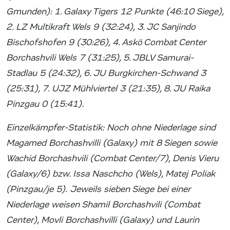
Gmunden): 1. Galaxy Tigers 12 Punkte (46:10 Siege),
2. LZ Multikraft Wels 9 (32:24), 3. JC Sanjindo
Bischofshofen 9 (30:26), 4. Askö Combat Center
Borchashvili Wels 7 (31:25), 5. JBLV Samurai-
Stadlau 5 (24:32), 6. JU Burgkirchen-Schwand 3
(25:31), 7. UJZ Mühlviertel 3 (21:35), 8. JU Raika
Pinzgau 0 (15:41).
Einzelkämpfer-Statistik: Noch ohne Niederlage sind
Magamed Borchashvilli (Galaxy) mit 8 Siegen sowie
Wachid Borchashvili (Combat Center/7), Denis Vieru
(Galaxy/6) bzw. Issa Naschcho (Wels), Matej Poliak
(Pinzgau/je 5).
Jeweils sieben Siege bei einer
Niederlage weisen Shamil Borchashvili (Combat
Center), Movli Borchashvilli (Galaxy) und Laurin