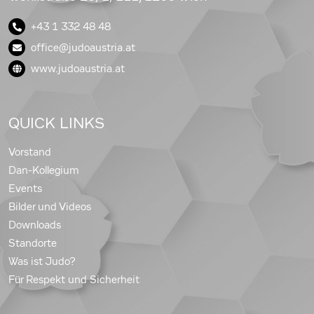
+43 1 332 48 48
office@judoaustria.at
www.judoaustria.at
QUICK LINKS
Vorstand
Dan-Kollegium
Events
Bilder und Videos
Downloads
Standorte
Was ist Judo?
Für Respekt und Sicherheit