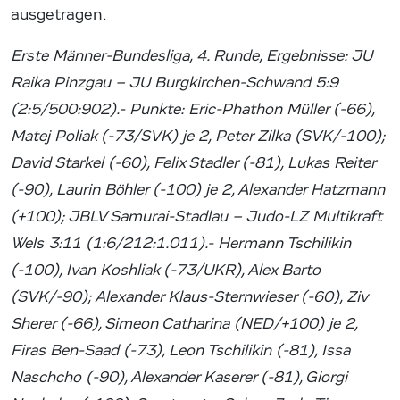
ausgetragen.
Erste Männer-Bundesliga, 4. Runde, Ergebnisse: JU
Raika Pinzgau – JU Burgkirchen-Schwand 5:9
(2:5/500:902).- Punkte: Eric-Phathon Müller (-66),
Matej Poliak (-73/SVK) je 2, Peter Zilka (SVK/-100);
David Starkel (-60), Felix Stadler (-81), Lukas Reiter
(-90), Laurin Böhler (-100) je 2, Alexander Hatzmann
(+100); JBLV Samurai-Stadlau – Judo-LZ Multikraft
Wels 3:11 (1:6/212:1.011).- Hermann Tschilikin
(-100), Ivan Koshliak (-73/UKR), Alex Barto
(SVK/-90); Alexander Klaus-Sternwieser (-60), Ziv
Sherer (-66), Simeon Catharina (NED/+100) je 2,
Firas Ben-Saad (-73), Leon Tschilikin (-81), Issa
Naschcho (-90), Alexander Kaserer (-81), Giorgi