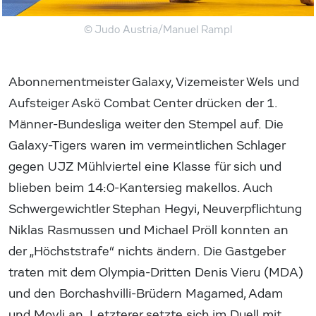
© Judo Austria/Manuel Rampl
Abonnementmeister Galaxy, Vizemeister Wels und
Aufsteiger Askö Combat Center drücken der 1.
Männer-Bundesliga weiter den Stempel auf. Die
Galaxy-Tigers waren im vermeintlichen Schlager
gegen UJZ Mühlviertel eine Klasse für sich und
blieben beim 14:0-Kantersieg makellos. Auch
Schwergewichtler Stephan Hegyi, Neuverpflichtung
Niklas Rasmussen und Michael Pröll konnten an
der „Höchststrafe“ nichts ändern. Die Gastgeber
traten mit dem Olympia-Dritten Denis Vieru (MDA)
und den Borchashvilli-Brüdern Magamed, Adam
und Movli an. Letzterer setzte sich im Duell mit