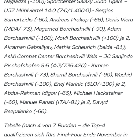
Nagladze (-100); Sportcenter Galaxy Judo Tigers –
UJZ Mühlviertel 14:0 (7:0/1.400:0).- Sergios
Samartzidis (-60), Andreas Prokop (-66), Denis Vieru
(MDA/-73), Magamed Borchashvilli (-90), Adam
Borchashvilli (-100), Movli Borchashvilli (+100) je 2,
Akraman Gabraliyev, Mathis Scheurich (beide -81);
Askö Combat Center Borchashvili Wels – JC Sanjindo
Bischofshofen 9:5 (4:3/735:420).- Kimran
Borchashvili (-73), Shamil Borchashvili (-90), Wachid
Borchashvili (-100), Enej Marinic (SLO/+100) je 2,
Abdul-Rahman Idigov (-66); Michael Hacksteiner
(-60), Manuel Parlati (ITA/-81) je 2, Davyd
Bezpalenko (-66).
Tabelle (nach 4 von 7 Runden – die Top-4
qualifizieren sich fürs Final-Four Ende November in