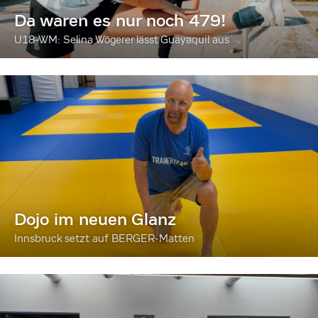
Da waren es nur noch 479!
U18-WM: Selina Wögerer lässt Guayaquil aus
Dojo im neuen Glanz
Innsbruck setzt auf BERGER-Matten