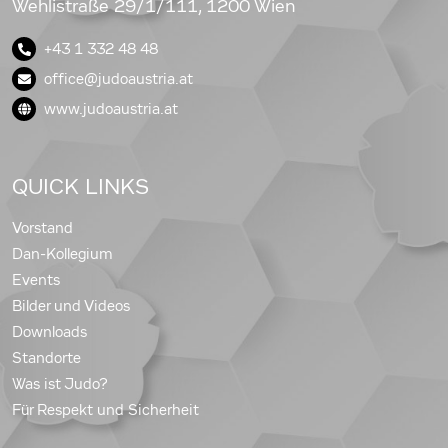
Wehlistraße 29/1/111, 1200 Wien
+43 1 332 48 48
office@judoaustria.at
www.judoaustria.at
QUICK LINKS
Vorstand
Dan-Kollegium
Events
Bilder und Videos
Downloads
Standorte
Was ist Judo?
Für Respekt und Sicherheit