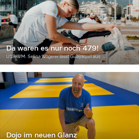
Da waren es nur noch 479!
U18-WM: Selina Wögerer lässt Guayaquil aus
Dojo im neuen Glanz