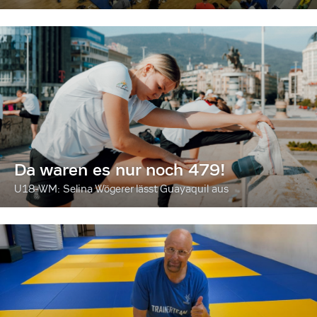
Da waren es nur noch 479!
U18-WM: Selina Wögerer lässt Guayaquil aus