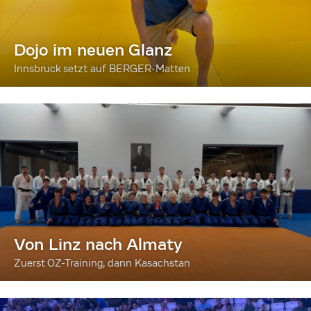
Dojo im neuen Glanz
Innsbruck setzt auf BERGER-Matten
Von Linz nach Almaty
Zuerst OZ-Training, dann Kasachstan