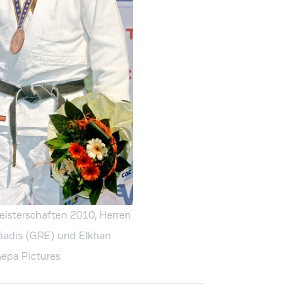
terschaften 2010, Herren
Iliadis (GRE) und Elkhan
epa Pictures