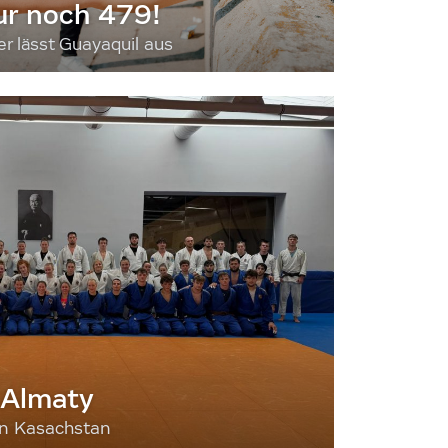
ur noch 479!
 lässt Guayaquil aus
 Almaty
nn Kasachstan