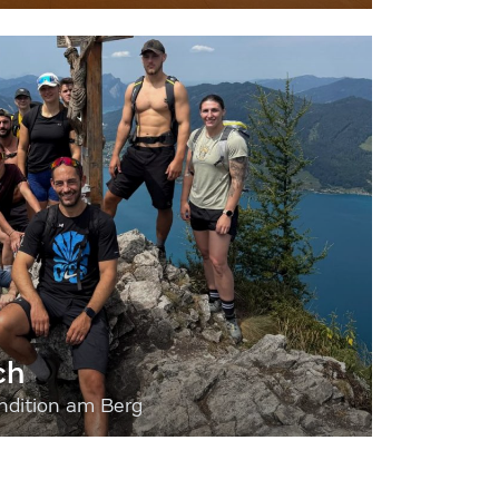
ch
dition am Berg