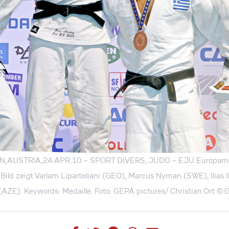
,AUSTRIA,24.APR.10 – SPORT DIVERS, JUDO – EJU Europameis
 Bild zeigt Varlam Liparteliani (GEO), Marcus Nyman (SWE), Ilias 
E). Keywords: Medaille. Foto: GEPA pictures/ Christian Ort
© G