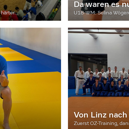
Da waren es n
härter...
U18-WM: Selina Wögerer
Von Linz nach
Zuerst OZ-Training, da