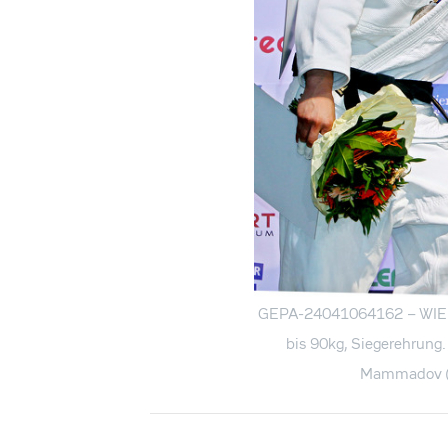
GEPA-24041064162 – WIEN
bis 90kg, Siegerehrung.
Mammadov (AZ