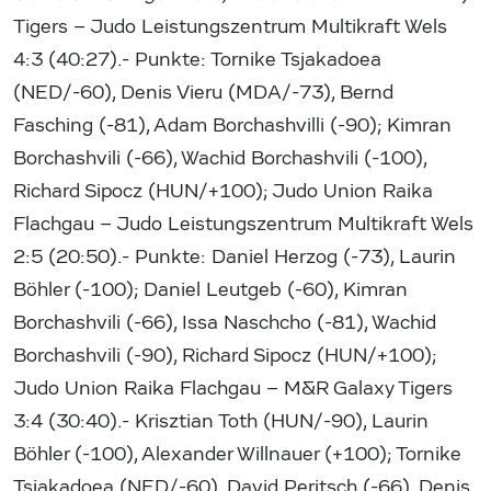
Tigers – Judo Leistungszentrum Multikraft Wels
4:3 (40:27).- Punkte: Tornike Tsjakadoea
(NED/-60), Denis Vieru (MDA/-73), Bernd
Fasching (-81), Adam Borchashvilli (-90); Kimran
Borchashvili (-66), Wachid Borchashvili (-100),
Richard Sipocz (HUN/+100); Judo Union Raika
Flachgau – Judo Leistungszentrum Multikraft Wels
2:5 (20:50).- Punkte: Daniel Herzog (-73), Laurin
Böhler (-100); Daniel Leutgeb (-60), Kimran
Borchashvili (-66), Issa Naschcho (-81), Wachid
Borchashvili (-90), Richard Sipocz (HUN/+100);
Judo Union Raika Flachgau – M&R Galaxy Tigers
3:4 (30:40).- Krisztian Toth (HUN/-90), Laurin
Böhler (-100), Alexander Willnauer (+100); Tornike
Tsjakadoea (NED/-60), David Peritsch (-66), Denis