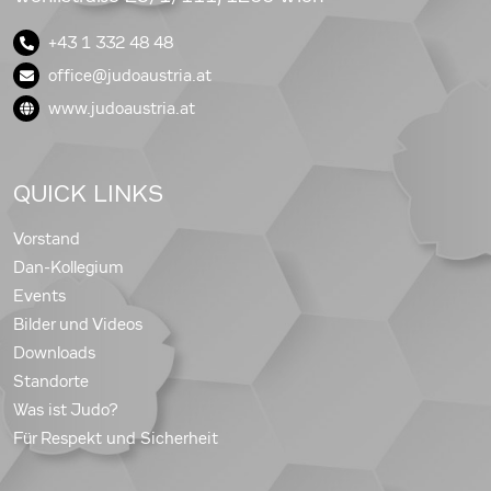
+43 1 332 48 48
office@judoaustria.at
www.judoaustria.at
QUICK LINKS
Vorstand
Dan-Kollegium
Events
Bilder und Videos
Downloads
Standorte
Was ist Judo?
Für Respekt und Sicherheit