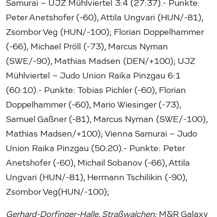
Samurai – UJZ Mühlviertel 3:4 (27:37).- Punkte:
Peter Anetshofer (-60), Attila Ungvari (HUN/-81),
Zsombor Veg (HUN/-100); Florian Doppelhammer
(-66), Michael Pröll (-73), Marcus Nyman
(SWE/-90), Mathias Madsen (DEN/+100); UJZ
Mühlviertel – Judo Union Raika Pinzgau 6:1
(60:10).- Punkte: Tobias Pichler (-60), Florian
Doppelhammer (-60), Mario Wiesinger (-73),
Samuel Gaßner (-81), Marcus Nyman (SWE/-100),
Mathias Madsen/+100); Vienna Samurai – Judo
Union Raika Pinzgau (50:20).- Punkte: Peter
Anetshofer (-60), Michail Sobanov (-66), Attila
Ungvari (HUN/-81), Hermann Tschilikin (-90),
Zsombor Veg(HUN/-100);
Gerhard-Dorfinger-Halle, Straßwalchen:
M&R Galaxy