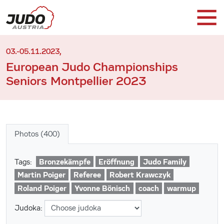
03.-05.11.2023,
European Judo Championships
Seniors Montpellier 2023
Photos (400)
Bronzekämpfe
Eröffnung
Judo Family
Tags:
Martin Poiger
Referee
Robert Krawczyk
Roland Poiger
Yvonne Bönisch
coach
warmup
Judoka: